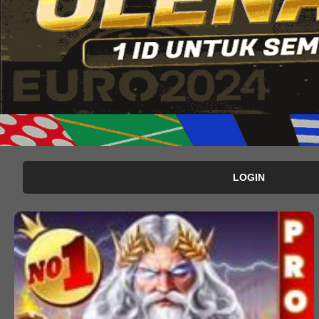
LOGIN