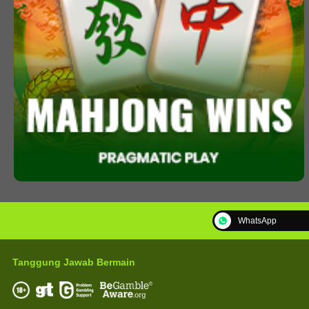
WhatsApp
Tanggung Jawab Bermain