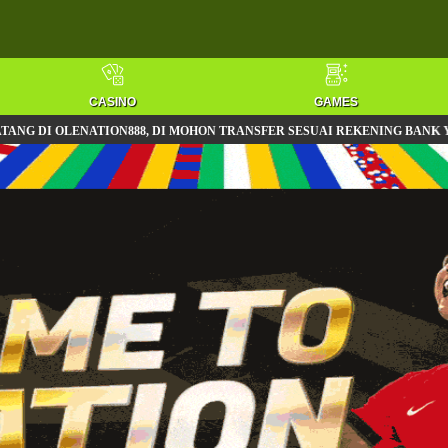
CASINO
GAMES
8, DI MOHON TRANSFER SESUAI REKENING BANK YANG TERTERA DI WEB